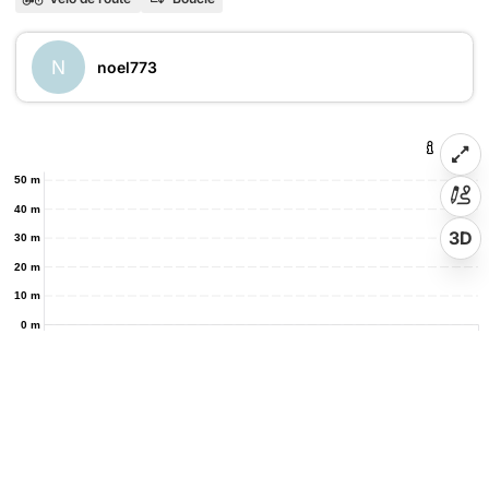
N
noel773
50 m
40 m
3D
30 m
20 m
10 m
0 m