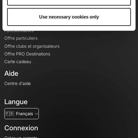
Le Mag'
Offres
Use necessary cookies only
Fonds de cartes topographiques
Fonctionnalités
Offre particuliers
Offre clubs et organisateurs
Offre PRO Destinations
Carte cadeau
Aide
Centre d'aide
Langue
🇫🇷
Français
Connexion
Créer un compte