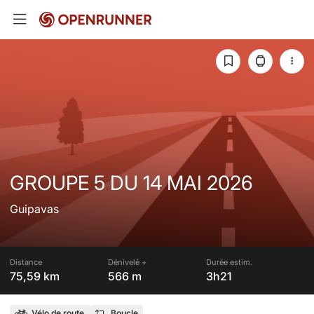
GROUPE 5 DU 14 MAI 2026
Guipavas
Distance
Dénivelé +
Durée estim.
75,59 km
566 m
3h21
Vélo de route
Boucle