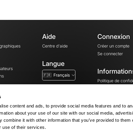
Aide
Connexion
ographiques
Centre d'aide
Créer un compte
Se connecter
Langue
sateurs
Information
🇫🇷
Français
ns
Politique de confide
CGV
CGU
s
Mentions légales
ise content and ads, to provide social media features and to an
Paramètres des co
rmation about your use of our site with our social media, advertis
 combine it with other information that you’ve provided to them o
 use of their services.