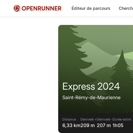
Éditeur de parcours
Cherch
Express 2024
Saint-Rémy-de-Maurienne
Distance
Dénivelé +
Dénivelé -
Durée estim.
6,33 km
209 m
207 m
1h05