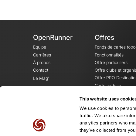
OpenRunner
Offres
Equipe
Fonds de cartes top
Carrières
Fonctionnalités
À propos
Offre particuliers
Contact
Offre clubs et organi
Offre PRO Destinatio
Le Mag'
Carte cadeau
This website uses cookie
We use cookies to personal
traffic. We also share info
analytics partners who may
they’ve collected from your