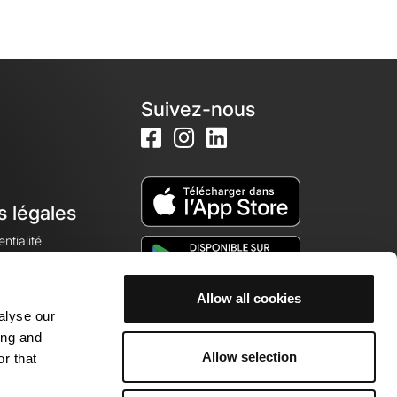
Suivez-nous
s légales
ntialité
Allow all cookies
alyse our
okies
ing and
Allow selection
r that