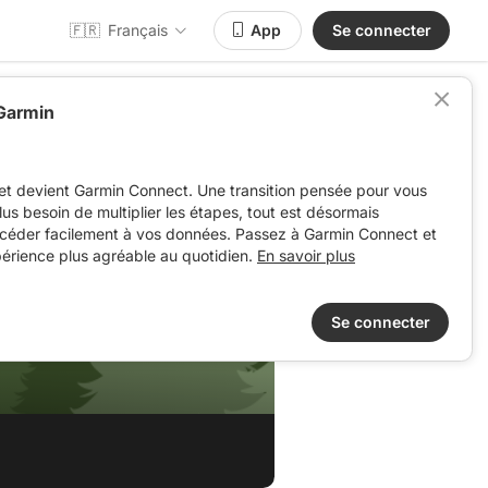
🇫🇷
Français
App
Se connecter
 Garmin
et devient Garmin Connect. Une transition pensée pour vous
 plus besoin de multiplier les étapes, tout est désormais
ccéder facilement à vos données. Passez à Garmin Connect et
périence plus agréable au quotidien.
En savoir plus
Se connecter