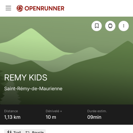
REMY KIDS
Saint-Rémy-de-Maurienne
Distance
Dénivelé +
Durée estim.
1,13 km
10 m
09min
Trail
Boucle