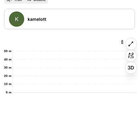
K
kamelott
50 m
40 m
3D
30 m
20 m
10 m
0 m