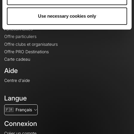
Le Mag'
Offres
Use necessary cookies only
Fonds de cartes topographiques
Fonctionnalités
Offre particuliers
Offre clubs et organisateurs
Offre PRO Destinations
Carte cadeau
Aide
Centre d'aide
Langue
🇫🇷
Français
Connexion
Créer un compte