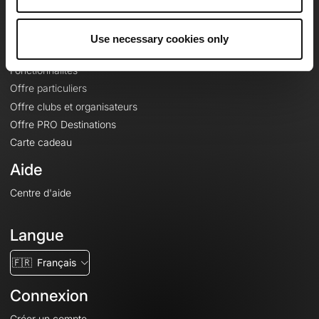
Le Mag'
Offres
Use necessary cookies only
Fonds de cartes topographiques
Fonctionnalités
Offre particuliers
Offre clubs et organisateurs
Offre PRO Destinations
Carte cadeau
Aide
Centre d'aide
Langue
🇫🇷
Français
Connexion
Créer un compte