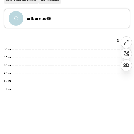
C
crlbernac65
50 m
40 m
3D
30 m
20 m
10 m
0 m