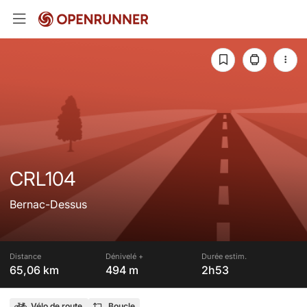
CRL104
Bernac-Dessus
Distance
Dénivelé +
Durée estim.
65,06 km
494 m
2h53
Vélo de route
Boucle