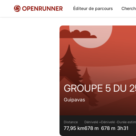
Éditeur de parcours
Cherch
GROUPE 5 DU 2
Guipavas
Distance
Dénivelé +
Dénivelé -
Durée estim
77,95 km
678 m
678 m
3h31