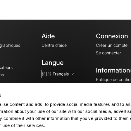
Aide
Connexion
ographiques
Centre d'aide
Créer un compte
Se connecter
Langue
sateurs
Information
🇫🇷
Français
ns
Politique de confide
CGV
CGU
s
Mentions légales
ise content and ads, to provide social media features and to an
Paramètres des co
rmation about your use of our site with our social media, advertis
 combine it with other information that you’ve provided to them o
 use of their services.