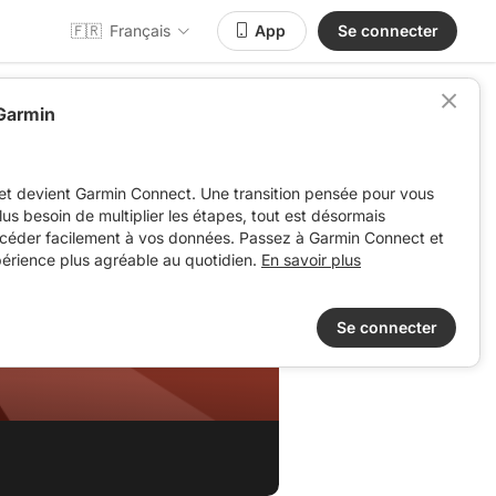
🇫🇷
Français
App
Se connecter
 Garmin
et devient Garmin Connect. Une transition pensée pour vous
 plus besoin de multiplier les étapes, tout est désormais
ccéder facilement à vos données. Passez à Garmin Connect et
périence plus agréable au quotidien.
En savoir plus
Se connecter