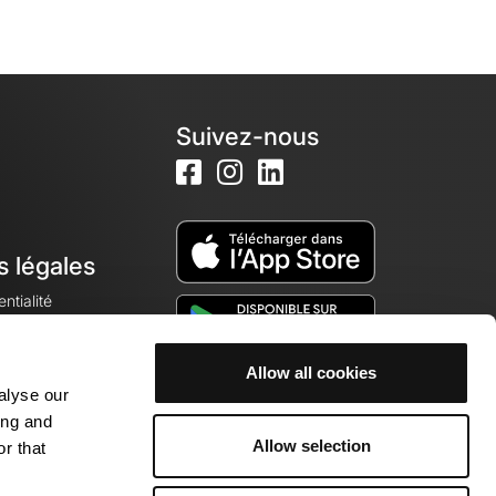
Suivez-nous
s légales
ntialité
Allow all cookies
alyse our
okies
ing and
Allow selection
r that