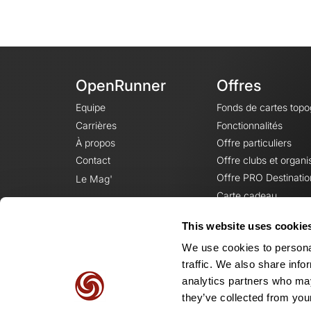
OpenRunner
Offres
Equipe
Fonds de cartes top
Carrières
Fonctionnalités
À propos
Offre particuliers
Contact
Offre clubs et organi
Offre PRO Destinatio
Le Mag'
Carte cadeau
This website uses cookie
We use cookies to personal
traffic. We also share info
analytics partners who may
they’ve collected from your