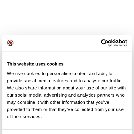
Avis des utilisateurs
This website uses cookies
Soyez le premier à ajouter un avis !
We use cookies to personalise content and ads, to
provide social media features and to analyse our traffic.
We also share information about your use of our site with
our social media, advertising and analytics partners who
Ajouter un avis
may combine it with other information that you’ve
provided to them or that they’ve collected from your use
of their services.
Résumé
Découvrez ce parcours de trail de 12,1 km à proximité de