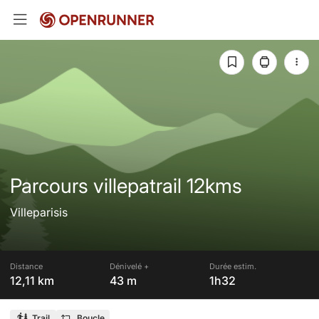
Parcours villepatrail 12kms
Villeparisis
Distance
Dénivelé +
Durée estim.
12,11 km
43 m
1h32
Trail
Boucle