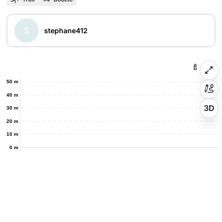
S
stephane412
50 m
40 m
3D
30 m
20 m
10 m
0 m