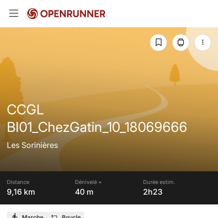
CCGL
BI01_ChezGatin_10_18069666
Les Sorinières
Distance
Dénivelé +
Durée estim.
9,16 km
40 m
2h23
Marche
Boucle