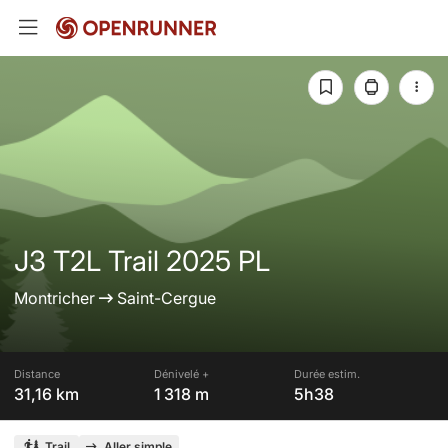
J3 T2L Trail 2025 PL
Montricher
Saint-Cergue
Distance
Dénivelé +
Durée estim.
31,16 km
1 318 m
5h38
Trail
Aller simple