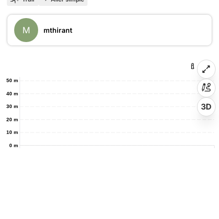
M
mthirant
50 m
40 m
3D
30 m
20 m
10 m
0 m