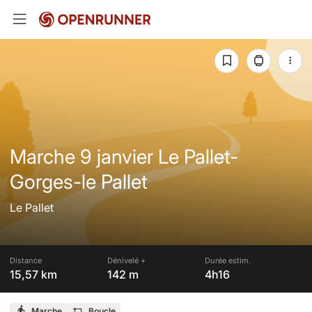
Marche 9 janvier Le Pallet-
Gorges-le Pallet
Le Pallet
Distance
Dénivelé +
Durée estim.
15,57 km
142 m
4h16
Marche
Boucle