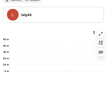
L
lalg44
50 m
40 m
3D
30 m
20 m
10 m
0 m