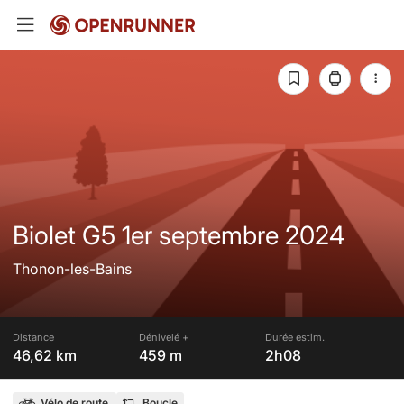
Biolet G5 1er septembre 2024
Thonon-les-Bains
Distance
Dénivelé +
Durée estim.
46,62 km
459 m
2h08
Vélo de route
Boucle