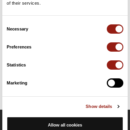
of their services.
Consent
Résumé
Necessary
Selection
Découvrez ce parcours de vélo de 66,8 km à proximité de
Châteauroux. Ce parcours emprunte 65,1 km de routes. Il
présente une ascension cumulée de plus de 270m. Prévoyez
Preferences
environ 2 heures et 50 minutes pour réaliser ce parcours.
Statistics
Date de création du parcours: 2 janvier 2024 à 09:20:22.
Dernière modification de la fiche parcours: 22 janvier 2025 à 10:36:03.
Identifiant du parcours: 18137367
Marketing
Show details
OpenRunner
Allow all cookies