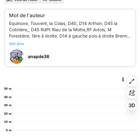
Mot de l'auteur
Equinoxe, Touvent, la Colas, D40, D14 Arthon, D45 la
Cotinière,, D45 RdPt Riau de la Motte,RF Artois, M
Forestière, 1ère à droite, D14 à gauche puis à droite Brenne,
D12 Ardentes, D12C, D943, à gauche D14, D38A,
Voir plus
Sassierges St Germain, D71, Mâron, Tilliaires, les Rogeais,
anapde36
50 m
40 m
3D
30 m
20 m
10 m
0 m