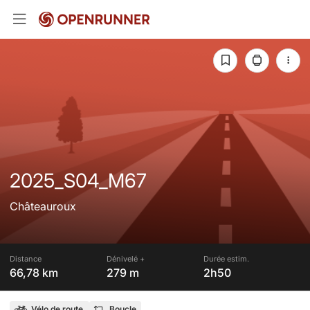
2025_S04_M67
Châteauroux
Distance
Dénivelé +
Durée estim.
66,78 km
279 m
2h50
Vélo de route
Boucle