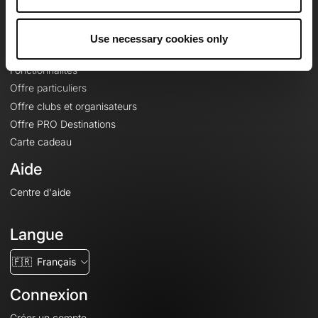
Le Mag'
Offres
Use necessary cookies only
Fonds de cartes topographiques
Fonctionnalités
Offre particuliers
Offre clubs et organisateurs
Offre PRO Destinations
Carte cadeau
Aide
Centre d'aide
Langue
🇫🇷
Français
Connexion
Créer un compte