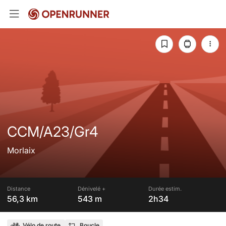
CCM/A23/Gr4
Morlaix
Distance
Dénivelé +
Durée estim.
56,3 km
543 m
2h34
Vélo de route
Boucle