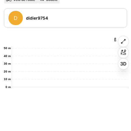
D
didier9754
50 m
40 m
3D
30 m
20 m
10 m
0 m