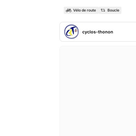
Vélo de route
Boucle
cyclos-thonon