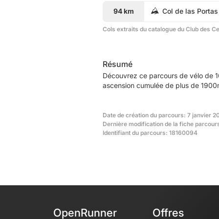
94 km
Col de las Portas
Cols extraits du catalogue du Club des C
Résumé
Découvrez ce parcours de vélo de 1
ascension cumulée de plus de 1900m.
Date de création du parcours: 7 janvier 2
Dernière modification de la fiche parcours
Identifiant du parcours: 18160094
OpenRunner
Offres