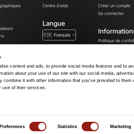
ographiques
Centre d'aide
Créer un compte
Se connecter
Langue
sateurs
Information
🇫🇷
Français
ns
Politique de confide
CGV
CGU
s
Mentions légales
ise content and ads, to provide social media features and to an
Paramètres des co
rmation about your use of our site with our social media, advertis
 combine it with other information that you’ve provided to them o
 use of their services.
© 2026 OpenRunner - Version 7.31.3
Créez un compte
et rejoignez la com
Preferences
Statistics
Marketing