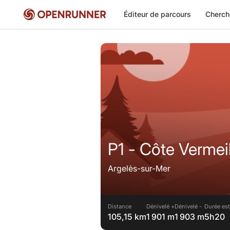
Éditeur de parcours
Cherch
P1 - Côte Vermeil
Argelès-sur-Mer
Distance
Dénivelé +
Dénivelé -
Durée est
105,15 km
1 901 m
1 903 m
5h20