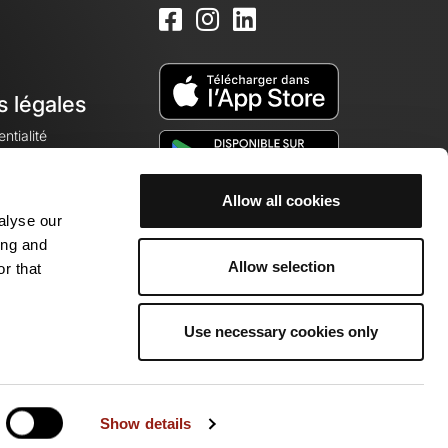
s légales
ntialité
Allow all cookies
alyse our
okies
ing and
Allow selection
r that
Use necessary cookies only
munauté de passionnés !
Show details