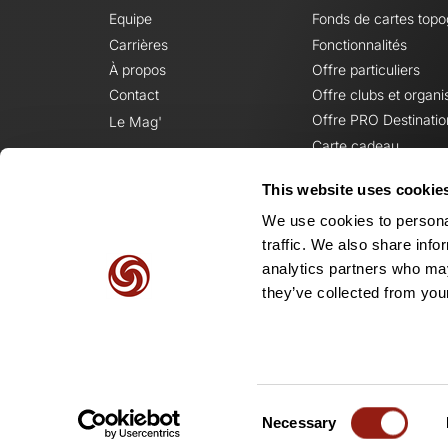
Equipe
Fonds de cartes top
Carrières
Fonctionnalités
À propos
Offre particuliers
Contact
Offre clubs et organi
Offre PRO Destinatio
Le Mag'
Carte cadeau
This website uses cookie
We use cookies to personal
traffic. We also share info
analytics partners who may
they’ve collected from your
Consent
Necessary
Selection