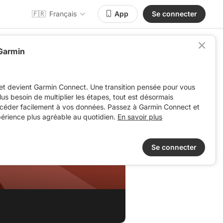
🇫🇷
Français
App
Se connecter
 Garmin
et devient Garmin Connect. Une transition pensée pour vous
 plus besoin de multiplier les étapes, tout est désormais
ccéder facilement à vos données. Passez à Garmin Connect et
périence plus agréable au quotidien.
En savoir plus
Se connecter