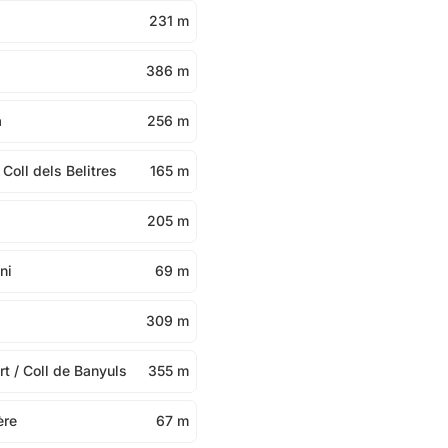
231 m
386 m
a
256 m
 Coll dels Belitres
165 m
205 m
ni
69 m
309 m
t / Coll de Banyuls
355 m
ère
67 m