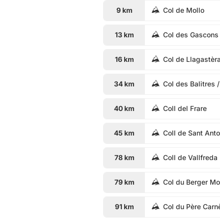
9 km
Col de Mollo
13 km
Col des Gascons
16 km
Col de Llagastèr
34 km
Col des Balitres /
40 km
Coll del Frare
45 km
Coll de Sant Anto
78 km
Coll de Vallfreda
79 km
Col du Berger Mor
91 km
Col du Père Carn