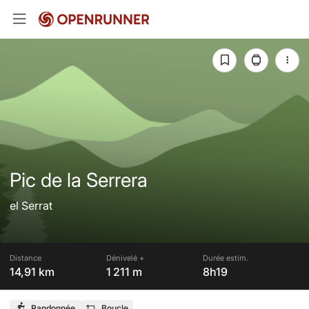
Pic de la Serrera
el Serrat
Distance
Dénivelé +
Durée estim.
14,91 km
1 211 m
8h19
Randonnée
Boucle