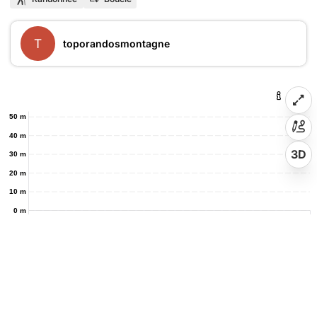
T
toporandosmontagne
50 m
40 m
3D
30 m
20 m
10 m
0 m