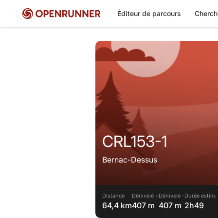
Éditeur de parcours
Cherch
CRL153-1
Bernac-Dessus
Distance
Dénivelé +
Dénivelé -
Durée estim.
64,4 km
407 m
407 m
2h49