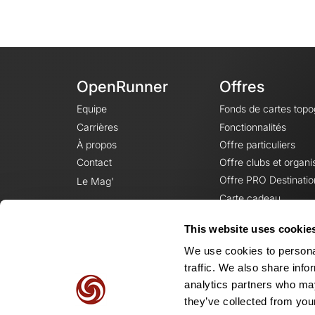
OpenRunner
Offres
Equipe
Fonds de cartes top
Carrières
Fonctionnalités
À propos
Offre particuliers
Contact
Offre clubs et organi
Offre PRO Destinatio
Le Mag'
Carte cadeau
This website uses cookie
We use cookies to personal
traffic. We also share info
analytics partners who may
they’ve collected from your