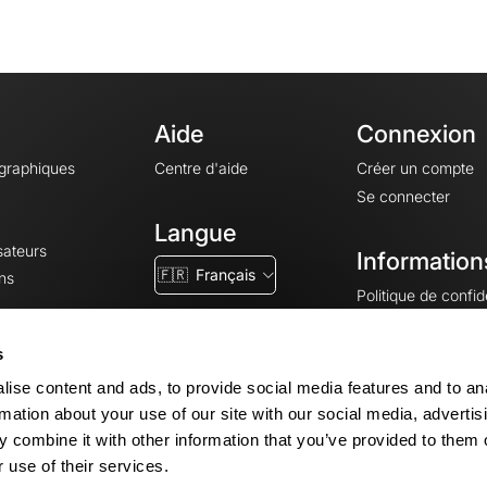
Aide
Connexion
ographiques
Centre d'aide
Créer un compte
Se connecter
Langue
sateurs
Information
🇫🇷
Français
ns
Politique de confide
CGV
CGU
s
Mentions légales
ise content and ads, to provide social media features and to an
Paramètres des co
rmation about your use of our site with our social media, advertis
 combine it with other information that you’ve provided to them o
 use of their services.