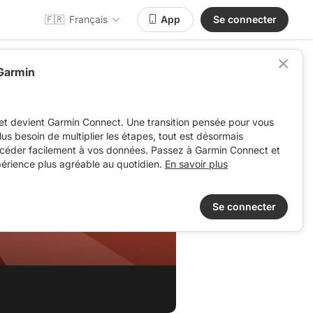
🇫🇷
Français
App
Se connecter
 Garmin
et devient Garmin Connect. Une transition pensée pour vous
 plus besoin de multiplier les étapes, tout est désormais
ccéder facilement à vos données. Passez à Garmin Connect et
périence plus agréable au quotidien.
En savoir plus
Se connecter