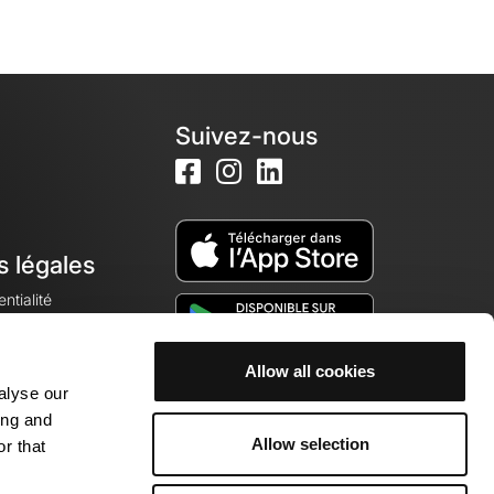
Suivez-nous
s légales
ntialité
Allow all cookies
alyse our
okies
ing and
Allow selection
r that