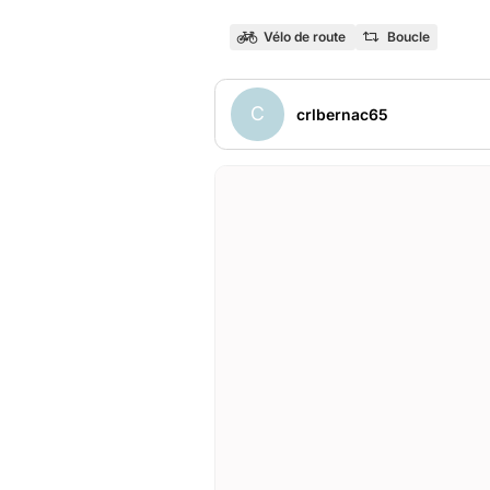
Vélo de route
Boucle
C
crlbernac65