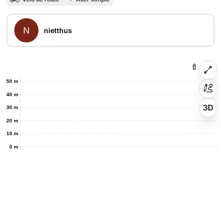
N
nietthus
50 m
40 m
3D
30 m
20 m
10 m
0 m