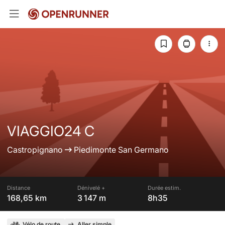
VIAGGIO24 C
Castropignano
Piedimonte San Germano
Distance
Dénivelé +
Durée estim.
168,65 km
3 147 m
8h35
Vélo de route
Aller simple