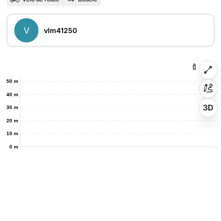
V
vlm41250
50 m
40 m
3D
30 m
20 m
10 m
0 m