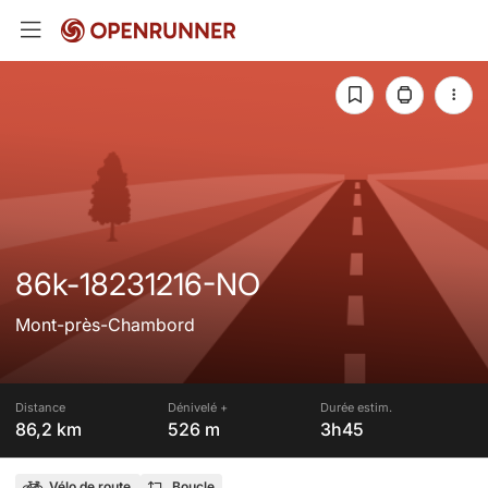
86k-18231216-NO
Mont-près-Chambord
Distance
Dénivelé +
Durée estim.
86,2 km
526 m
3h45
Vélo de route
Boucle