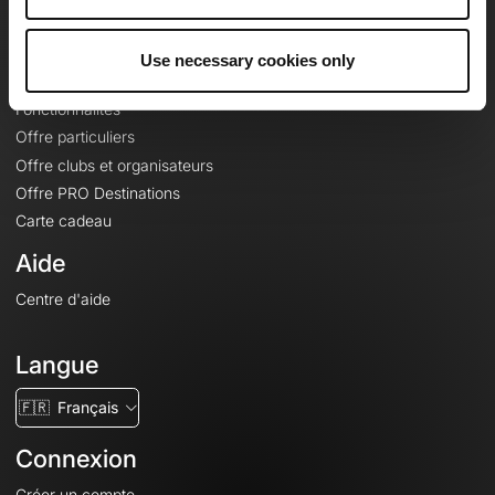
Le Mag'
Offres
Use necessary cookies only
Fonds de cartes topographiques
Fonctionnalités
Offre particuliers
Offre clubs et organisateurs
Offre PRO Destinations
Carte cadeau
Aide
Centre d'aide
Langue
🇫🇷
Français
Connexion
Créer un compte