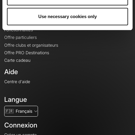
Le Mag'
Offres
Use necessary cookies only
Fonds de cartes topographiques
Fonctionnalités
Offre particuliers
Offre clubs et organisateurs
Offre PRO Destinations
Carte cadeau
Aide
Centre d'aide
Langue
🇫🇷
Français
Connexion
Créer un compte