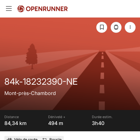
84k-18232390-NE
Mont-près-Chambord
Distance
Dénivelé +
Durée estim.
84,34 km
494 m
3h40
Vélo de route
Boucle