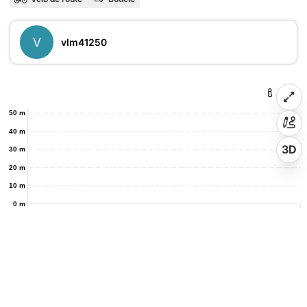
V
vlm41250
50 m
40 m
3D
30 m
20 m
10 m
0 m