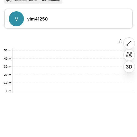
V
vlm41250
50 m
40 m
3D
30 m
20 m
10 m
0 m