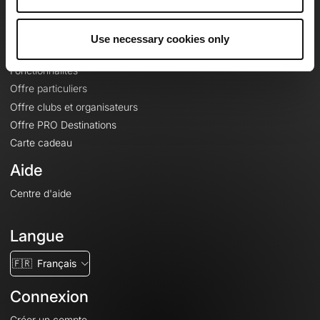
Le Mag'
Offres
Use necessary cookies only
Fonds de cartes topographiques
Fonctionnalités
Offre particuliers
Offre clubs et organisateurs
Offre PRO Destinations
Carte cadeau
Aide
Centre d'aide
Langue
🇫🇷
Français
Connexion
Créer un compte