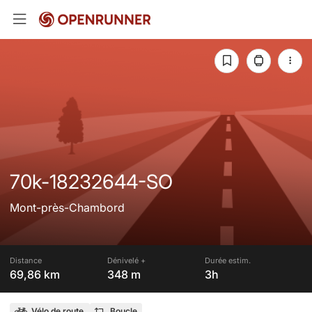
70k-18232644-SO
Mont-près-Chambord
Distance
Dénivelé +
Durée estim.
69,86 km
348 m
3h
Vélo de route
Boucle