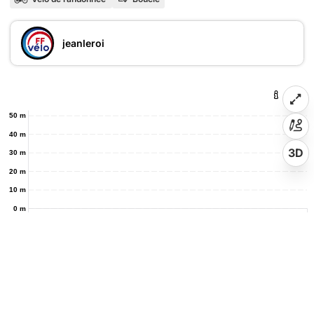
jeanleroi
50 m
40 m
3D
30 m
20 m
10 m
0 m