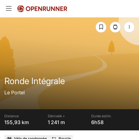
Ronde Intégrale
Le Portel
Distance
Dénivelé +
Durée estim.
155,93 km
1 241 m
6h58
Vélo de randonnée
Boucle