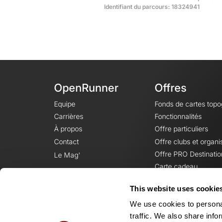
Identifiant du parcours: 18324941
OpenRunner
Offres
Equipe
Fonds de cartes top
Carrières
Fonctionnalités
À propos
Offre particuliers
Contact
Offre clubs et organi
Offre PRO Destinatio
Le Mag'
Carte cadeau
This website uses cookie
We use cookies to personal
traffic. We also share info