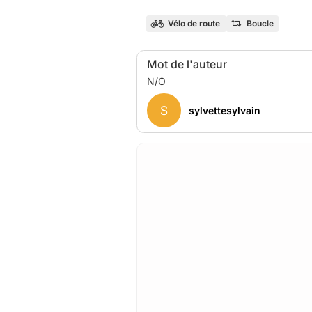
Vélo de route
Boucle
Mot de l'auteur
S
sylvettesylvain