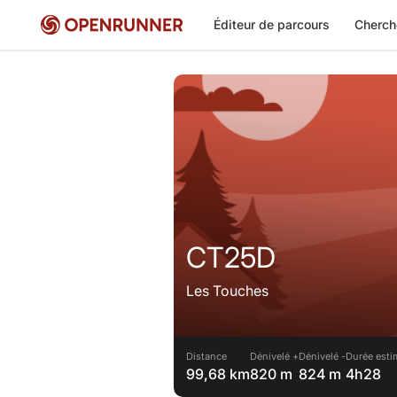
Éditeur de parcours
Cherch
CT25D
Les Touches
Distance
Dénivelé +
Dénivelé -
Durée esti
99,68 km
820 m
824 m
4h28