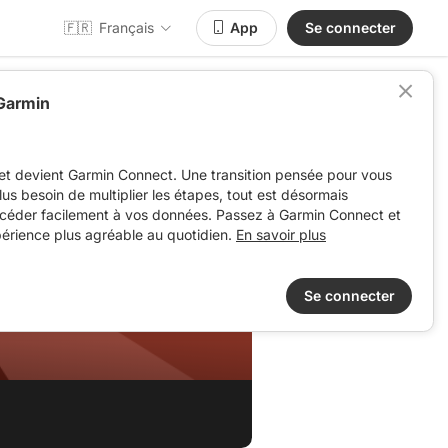
🇫🇷
Français
App
Se connecter
 Garmin
et devient Garmin Connect. Une transition pensée pour vous
 plus besoin de multiplier les étapes, tout est désormais
ccéder facilement à vos données. Passez à Garmin Connect et
périence plus agréable au quotidien.
En savoir plus
Se connecter