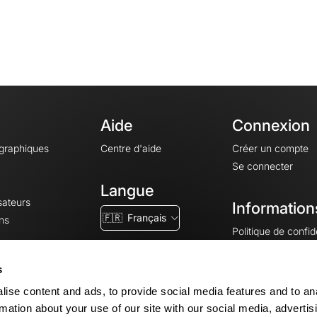
Aide
Connexion
ographiques
Centre d'aide
Créer un compte
Se connecter
Langue
sateurs
Information
🇫🇷
Français
ns
Politique de confide
CGV
CGU
s
Mentions légales
ise content and ads, to provide social media features and to an
Paramètres des co
rmation about your use of our site with our social media, advertis