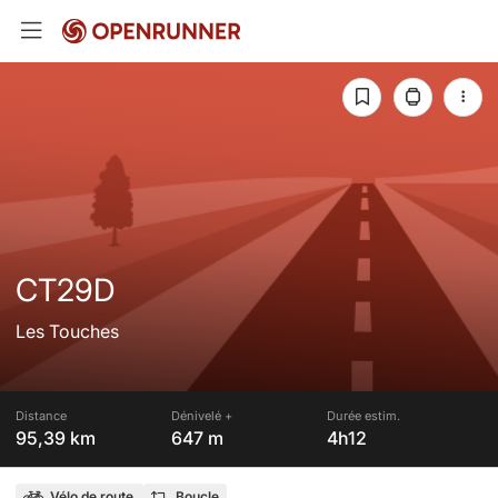
CT29D
Les Touches
Distance
Dénivelé +
Durée estim.
95,39 km
647 m
4h12
Vélo de route
Boucle