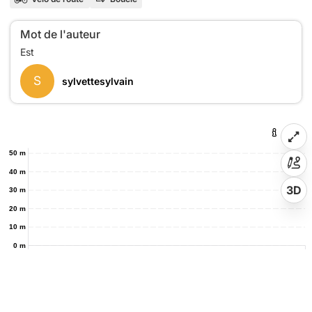
Mot de l'auteur
S
sylvettesylvain
50 m
40 m
3D
30 m
20 m
10 m
0 m