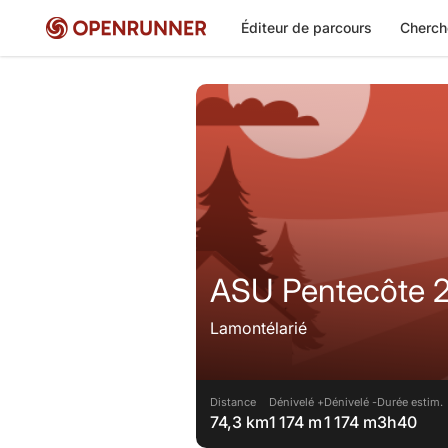
Éditeur de parcours
Cherch
ASU Pentecôte 
Lamontélarié
Distance
Dénivelé +
Dénivelé -
Durée estim.
74,3 km
1 174 m
1 174 m
3h40