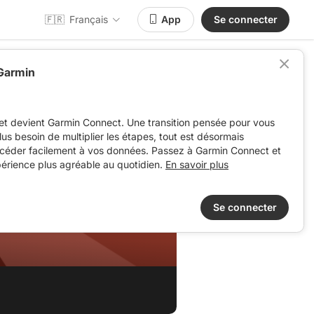
🇫🇷
Français
App
Se connecter
 Garmin
et devient Garmin Connect. Une transition pensée pour vous
 plus besoin de multiplier les étapes, tout est désormais
ccéder facilement à vos données. Passez à Garmin Connect et
périence plus agréable au quotidien.
En savoir plus
Se connecter