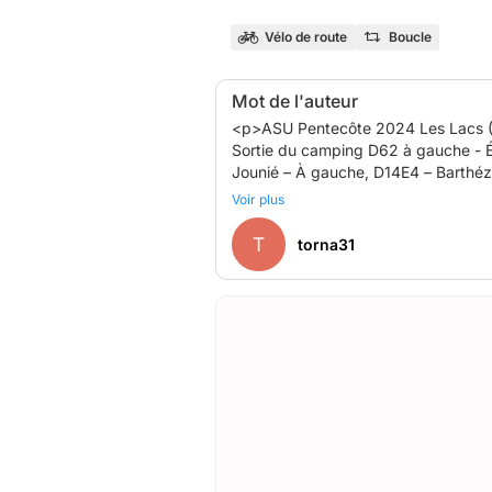
Vélo de route
Boucle
Mot de l'auteur
<p>ASU Pentecôte 2024 Les Lacs 
Sortie du camping D62 à gauche - 
Jounié – À gauche, D14E4 – Barthézo
Frajure – D196 devient D162a – À dro
Voir plus
rive sur D162 – Rieu Montagné – À g
T
torna31