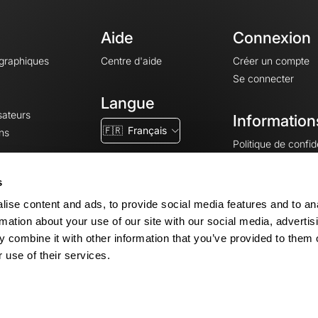
Aide
Connexion
ographiques
Centre d'aide
Créer un compte
Se connecter
Langue
sateurs
Information
🇫🇷
Français
ns
Politique de confide
CGV
CGU
s
Mentions légales
ise content and ads, to provide social media features and to an
Paramètres des co
rmation about your use of our site with our social media, advertis
 combine it with other information that you’ve provided to them o
 use of their services.
© 2026 OpenRunner - Version 7.31.3