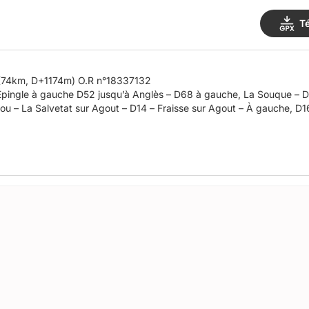
T
(74km, D+1174m) O.R n°18337132
Épingle à gauche D52 jusqu’à Anglès – D68 à gauche, La Souque – 
u – La Salvetat sur Agout – D14 – Fraisse sur Agout – À gauche, D1
ite, D162c, longer le lac – Au bout du lac, route à gauche puis à gau
auche, D62 – D62 devient D150 – St Etienne de Cavall – À droite D9