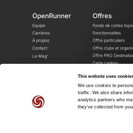
OpenRunner
Offres
Equipe
Fonds de cartes top
Carrières
Fonctionnalités
À propos
Offre particuliers
Contact
Offre clubs et organi
Offre PRO Destinatio
Le Mag'
Carte cadeau
This website uses cookie
We use cookies to personal
traffic. We also share info
analytics partners who may
they’ve collected from your