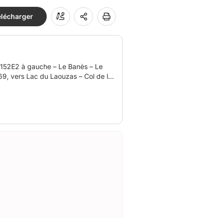
élécharger
D152E2 à gauche – Le Banès – Le
69, vers Lac du Laouzas – Col de la
che D162 – Longer le lac par l’autre
07 – Tout droit, D14E2 – Condax –