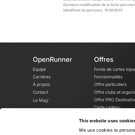
Dernière modification de la fiche parcour
Identifiant du parcours: 18380635
OpenRunner
Offres
Equipe
Fonds de cartes top
Carrières
Fonctionnalités
À propos
Offre particuliers
Contact
Offre clubs et organi
Offre PRO Destinatio
Le Mag'
Carte cadeau
This website uses cookie
We use cookies to personal