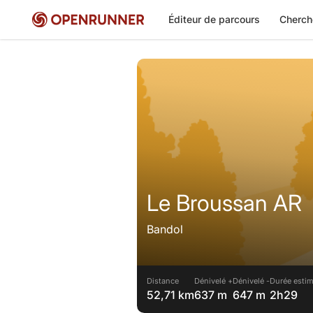
Éditeur de parcours
Cherch
Le Broussan AR
Bandol
Distance
Dénivelé +
Dénivelé -
Durée estim
52,71 km
637 m
647 m
2h29