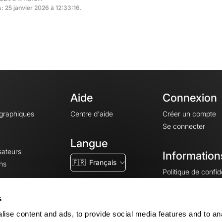
s: 25 janvier 2026 à 12:33:16.
Aide
Connexion
ographiques
Centre d'aide
Créer un compte
Se connecter
Langue
sateurs
Information
🇫🇷
Français
ns
Politique de confide
CGV
CGU
s
Mentions légales
ise content and ads, to provide social media features and to an
Paramètres des co