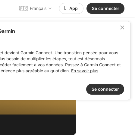
🇫🇷
Français
App
Se connecter
 Garmin
et devient Garmin Connect. Une transition pensée pour vous
 plus besoin de multiplier les étapes, tout est désormais
ccéder facilement à vos données. Passez à Garmin Connect et
périence plus agréable au quotidien.
En savoir plus
Se connecter