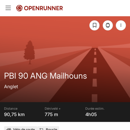
PBI 90 ANG Mailhouns
Anglet
Distance
Dénivelé +
Durée estim.
90,75 km
775 m
4h05
Vélo de route
Boucle