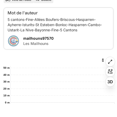
Mot de l'auteur
5 cantons-Fine-Allées Boufers-Briscous-Hasparren-
Ayherre-Isturits-St Esteben-Bonloc-Hasparren-Cambo-
mailhouns97570
M
Les Mailhouns
50 m
40 m
3D
30 m
20 m
10 m
0 m