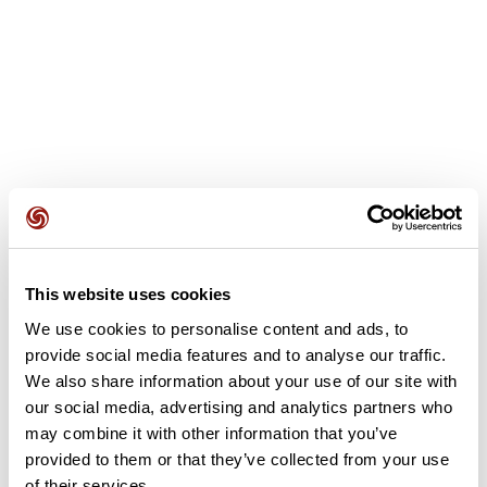
Avis des utilisateurs
This website uses cookies
We use cookies to personalise content and ads, to
provide social media features and to analyse our traffic.
Soyez le premier à ajouter un avis !
We also share information about your use of our site with
our social media, advertising and analytics partners who
may combine it with other information that you’ve
Ajouter un avis
provided to them or that they’ve collected from your use
of their services.