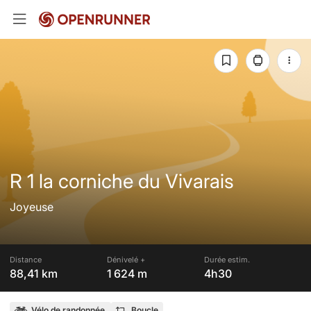
R 1 la corniche du Vivarais
Joyeuse
Distance
Dénivelé +
Durée estim.
88,41 km
1 624 m
4h30
Vélo de randonnée
Boucle