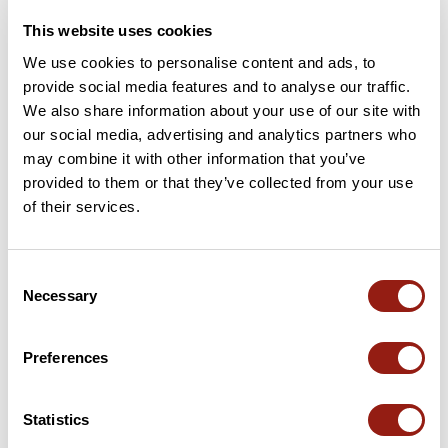
8 km
Le Coulet
490 m
This website uses cookies
We use cookies to personalise content and ads, to
14 km
Pas à Brès
459 m
provide social media features and to analyse our traffic.
We also share information about your use of our site with
26 km
Pas del Fuey
865 m
our social media, advertising and analytics partners who
may combine it with other information that you’ve
31 km
Le Coulet
895 m
provided to them or that they’ve collected from your use
of their services.
39 km
Col du Chap del Bosc
1 169 m
40 km
Pas du Loup
1 186 m
Consent
Necessary
Selection
47 km
Col de Loubaresse
1 142 m
Preferences
74 km
Collet du Ranc
554 m
Cols extraits du catalogue du Club des Cent Cols
Statistics