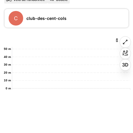
C
club-des-cent-cols
50 m
40 m
3D
30 m
20 m
10 m
0 m