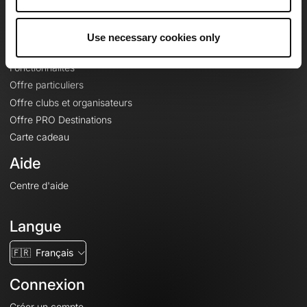
Le Mag'
Offres
Use necessary cookies only
Fonds de cartes topographiques
Fonctionnalités
Offre particuliers
Offre clubs et organisateurs
Offre PRO Destinations
Carte cadeau
Aide
Centre d'aide
Langue
🇫🇷
Français
Connexion
Créer un compte