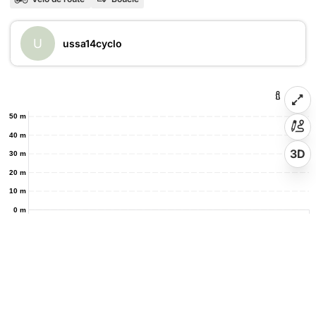
U
ussa14cyclo
50 m
40 m
3D
30 m
20 m
10 m
0 m