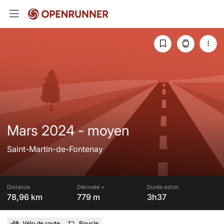
Mars 2024 - moyen
Saint-Martin-de-Fontenay
Distance
Dénivelé +
Durée estim.
78,96 km
779 m
3h37
Vélo de route
Boucle