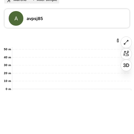
A
avpsj85
50 m
40 m
3D
30 m
20 m
10 m
0 m