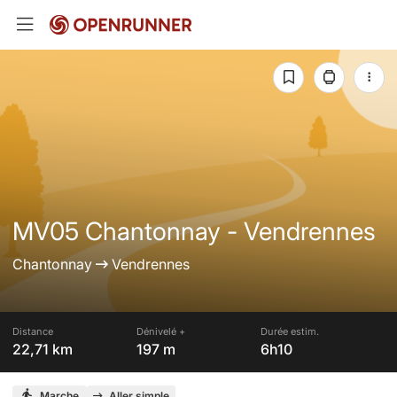
MV05 Chantonnay - Vendrennes
Chantonnay
Vendrennes
Distance
Dénivelé +
Durée estim.
22,71 km
197 m
6h10
Marche
Aller simple