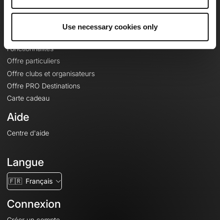
Le Mag'
Offres
Use necessary cookies only
Fonds de cartes topographiques
Fonctionnalités
Offre particuliers
Offre clubs et organisateurs
Offre PRO Destinations
Carte cadeau
Aide
Centre d'aide
Langue
🇫🇷
Français
Connexion
Créer un compte