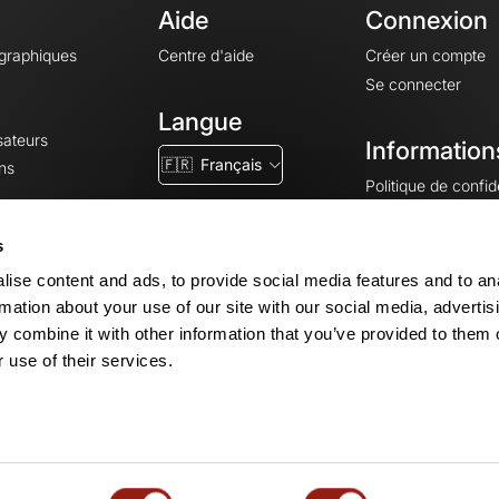
Aide
Connexion
ographiques
Centre d'aide
Créer un compte
Se connecter
Langue
sateurs
Information
🇫🇷
Français
ns
Politique de confide
CGV
CGU
s
Mentions légales
ise content and ads, to provide social media features and to an
Paramètres des co
rmation about your use of our site with our social media, advertis
 combine it with other information that you’ve provided to them o
 use of their services.
© 2026 OpenRunner - Version 7.31.3