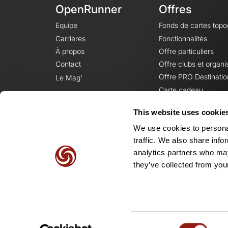
OpenRunner
Offres
Equipe
Fonds de cartes top
Carrières
Fonctionnalités
À propos
Offre particuliers
Contact
Offre clubs et organi
Offre PRO Destinatio
Le Mag'
Carte cadeau
This website uses cookie
We use cookies to personal
traffic. We also share info
analytics partners who may
they’ve collected from your
Consent