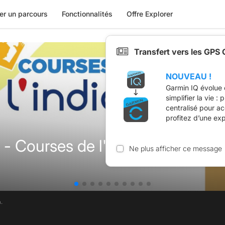
er un parcours
Fonctionnalités
Offre Explorer
Transfert vers les GPS
NOUVEAU !
Garmin IQ évolue 
simplifier la vie :
centralisé pour a
profitez d’une ex
 - Courses de l'Indien - Orléans
Ne plus afficher ce message
.