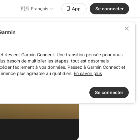
🇫🇷
Français
App
Se connecter
 Garmin
et devient Garmin Connect. Une transition pensée pour vous
 plus besoin de multiplier les étapes, tout est désormais
ccéder facilement à vos données. Passez à Garmin Connect et
périence plus agréable au quotidien.
En savoir plus
Se connecter