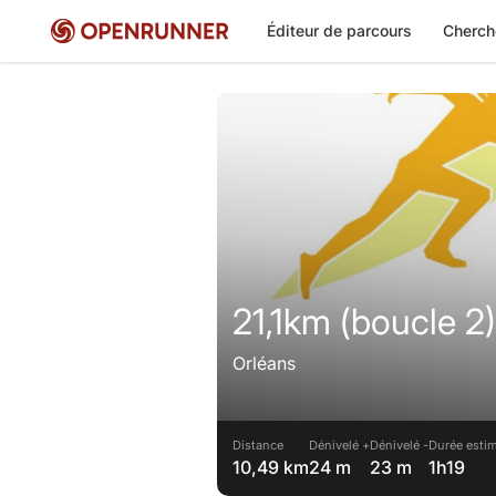
Éditeur de parcours
Cherch
21,1km (boucle 2)
Orléans
Distance
Dénivelé +
Dénivelé -
Durée estim
10,49 km
24 m
23 m
1h19