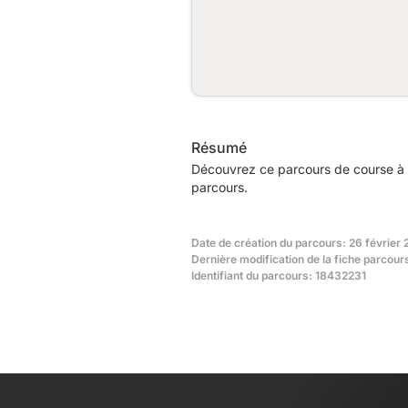
Résumé
Découvrez ce parcours de course à p
parcours.
Date de création du parcours: 26 février
Dernière modification de la fiche parcour
Identifiant du parcours: 18432231