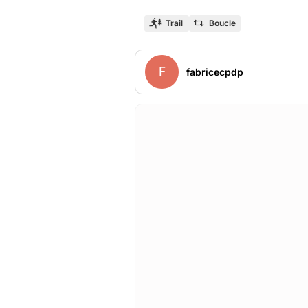
Trail
Boucle
F
fabricecpdp