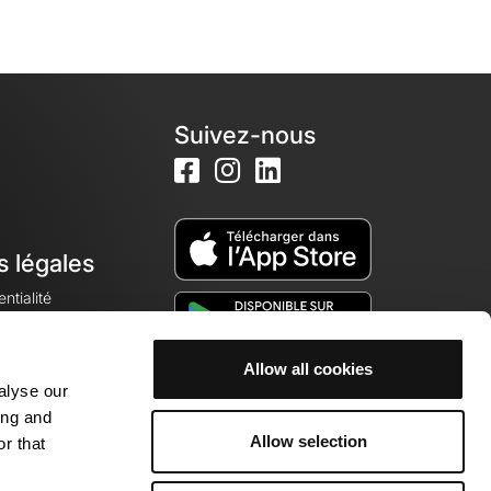
Suivez-nous
s légales
ntialité
Allow all cookies
alyse our
okies
ing and
Allow selection
r that