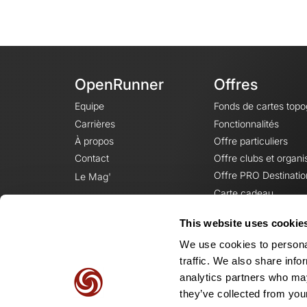
OpenRunner
Offres
Equipe
Fonds de cartes top
Carrières
Fonctionnalités
À propos
Offre particuliers
Contact
Offre clubs et organi
Offre PRO Destinatio
Le Mag'
Carte cadeau
This website uses cookie
We use cookies to personal
traffic. We also share info
analytics partners who may
they’ve collected from your