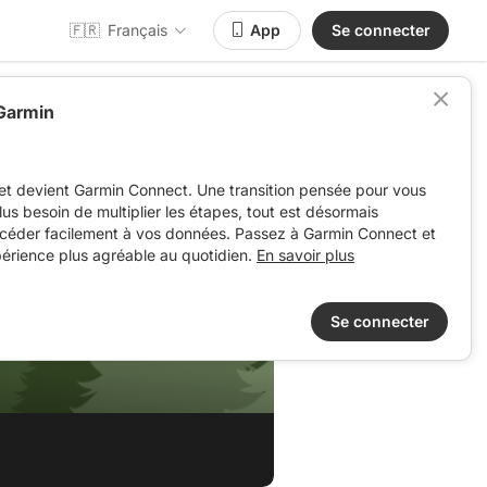
🇫🇷
Français
App
Se connecter
 Garmin
et devient Garmin Connect. Une transition pensée pour vous
 plus besoin de multiplier les étapes, tout est désormais
ccéder facilement à vos données. Passez à Garmin Connect et
périence plus agréable au quotidien.
En savoir plus
Se connecter