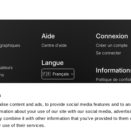
Aide
Connexion
ographiques
Centre d'aide
Créer un compte
Se connecter
Langue
sateurs
Information
🇫🇷
Français
ns
Politique de confide
CGV
CGU
s
Mentions légales
ise content and ads, to provide social media features and to an
Paramètres des co
rmation about your use of our site with our social media, advertis
 combine it with other information that you’ve provided to them o
 use of their services.