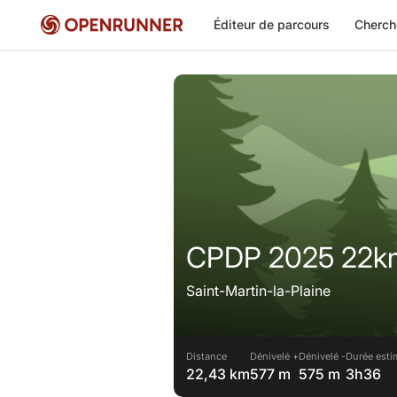
Éditeur de parcours
Cherch
CPDP 2025 22k
Saint-Martin-la-Plaine
Distance
Dénivelé +
Dénivelé -
Durée esti
22,43 km
577 m
575 m
3h36