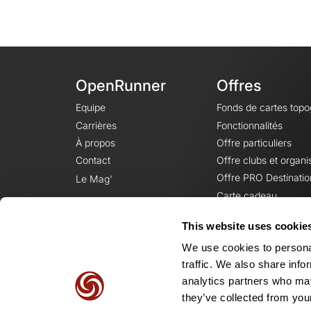
OpenRunner
Offres
Equipe
Fonds de cartes top
Carrières
Fonctionnalités
À propos
Offre particuliers
Contact
Offre clubs et organi
Offre PRO Destinatio
Le Mag'
Carte cadeau
This website uses cookie
We use cookies to personal
traffic. We also share info
analytics partners who may
they’ve collected from your