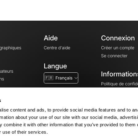
Aide
Connexion
ographiques
Centre d'aide
Créer un compte
Se connecter
Langue
sateurs
Information
🇫🇷
Français
ns
Politique de confide
CGV
CGU
s
Mentions légales
ise content and ads, to provide social media features and to an
Paramètres des co
rmation about your use of our site with our social media, advertis
 combine it with other information that you’ve provided to them o
 use of their services.