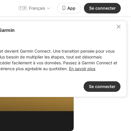
🇫🇷
Français
App
Se connecter
 Garmin
et devient Garmin Connect. Une transition pensée pour vous
 plus besoin de multiplier les étapes, tout est désormais
ccéder facilement à vos données. Passez à Garmin Connect et
périence plus agréable au quotidien.
En savoir plus
Se connecter