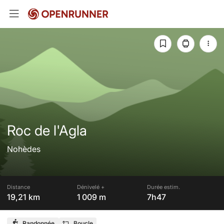
Roc de l'Agla
Nohèdes
Distance
Dénivelé +
Durée estim.
19,21 km
1 009 m
7h47
Randonnée
Boucle