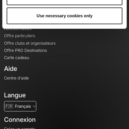
Le Mag'
Offres
Use necessary cookies only
Fonds de cartes topographiques
Fonctionnalités
Offre particuliers
Offre clubs et organisateurs
Offre PRO Destinations
Carte cadeau
Aide
Centre d'aide
Langue
🇫🇷
Français
Connexion
Créer un compte