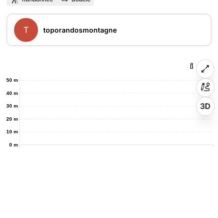
T
toporandosmontagne
50 m
40 m
3D
30 m
20 m
10 m
0 m