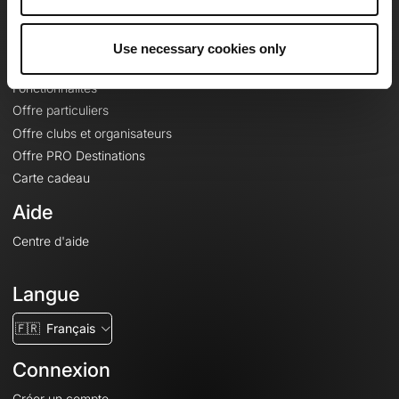
Le Mag'
Offres
Use necessary cookies only
Fonds de cartes topographiques
Fonctionnalités
Offre particuliers
Offre clubs et organisateurs
Offre PRO Destinations
Carte cadeau
Aide
Centre d'aide
Langue
🇫🇷
Français
Connexion
Créer un compte