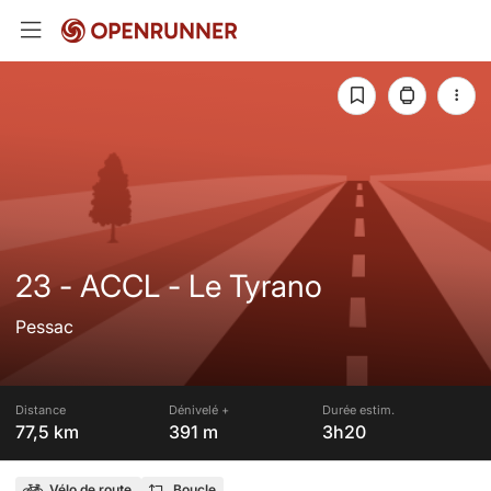
23 - ACCL - Le Tyrano
Pessac
Distance
Dénivelé +
Durée estim.
77,5 km
391 m
3h20
Vélo de route
Boucle