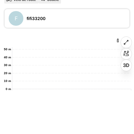
F
fifi33200
50 m
40 m
3D
30 m
20 m
10 m
0 m