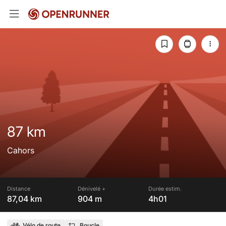
87 km
Cahors
Distance
Dénivelé +
Durée estim.
87,04 km
904 m
4h01
Vélo de route
Boucle