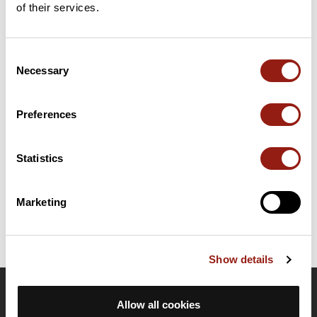
of their services.
Consent
Résumé
Necessary
Selection
Découvrez ce parcours de vélo de 87 km à proximité de
Cahors. Ce parcours emprunte uniquement des routes. Il
présente une ascension cumulée de plus de 900m. Prévoyez
Preferences
environ 4 heures et 1 minute pour réaliser ce parcours.
Statistics
Date de création du parcours: 5 mars 2024 à 10:43:05.
Dernière modification de la fiche parcours: 11 janvier 2025 à 15:37:11.
Identifiant du parcours: 18482459
Marketing
Show details
OpenRunner
Allow all cookies