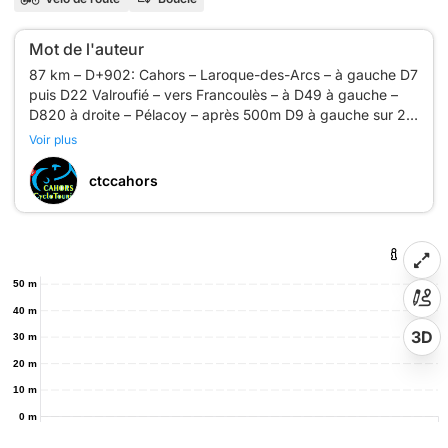
Mot de l'auteur
87 km – D+902: Cahors – Laroque-des-Arcs – à gauche D7
puis D22 Valroufié – vers Francoulès – à D49 à gauche –
D820 à droite – Pélacoy – après 500m D9 à gauche sur 2,5
km – VC à droite – Gigouzac – D23/D5/D23 – St-Germain-
Voir plus
du-Bel-Air – Pont de Rhodes – VC en face – à D2 à droite –
D17 à droite – Vaillac – Labastide-Murat – D677 à droite –
ctccahors
D32 à gauche – St-Sauveur-la-Vallée – St-Martin-de-Vers -
50 m
40 m
3D
30 m
20 m
10 m
0 m