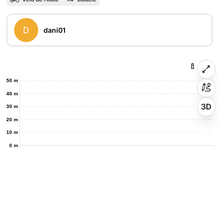
D
dani01
50 m
40 m
3D
30 m
20 m
10 m
0 m