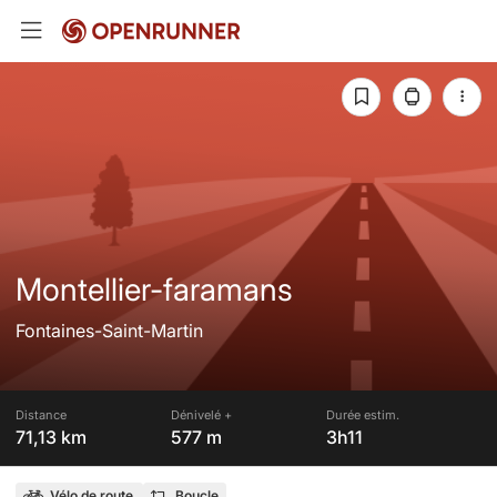
Montellier-faramans
Fontaines-Saint-Martin
Distance
Dénivelé +
Durée estim.
71,13 km
577 m
3h11
Vélo de route
Boucle