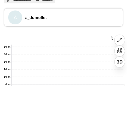
A
a_dumollet
50 m
40 m
3D
30 m
20 m
10 m
0 m