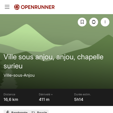
Ville sous anjou, anjou, chapelle
surieu
Ville-sous-Anjou
Distance
Dénivelé +
Durée estim.
16,6 km
411 m
5h14
Randonnée
Boucle