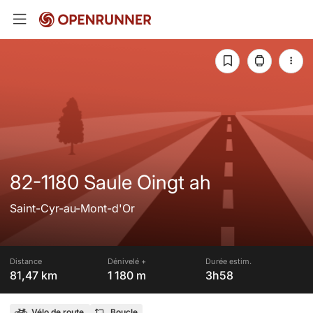
82-1180 Saule Oingt ah
Saint-Cyr-au-Mont-d'Or
Distance
Dénivelé +
Durée estim.
81,47 km
1 180 m
3h58
Vélo de route
Boucle