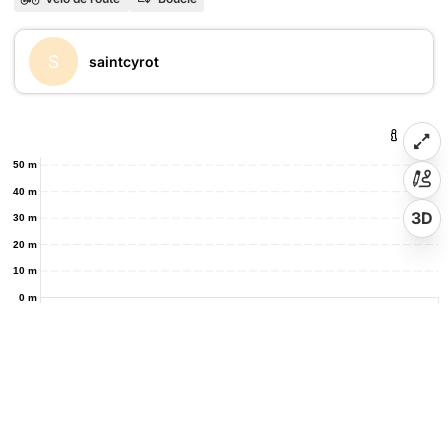
S
saintcyrot
50 m
40 m
3D
30 m
20 m
10 m
0 m