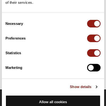
of their services.
Consent
Résumé
Necessary
Selection
Découvrez ce parcours de vélo de 77,9 km à proximité de
Châteauroux. Ce parcours emprunte 76,4 km de routes. Il
présente une ascension cumulée de plus de 450m. Prévoyez
Preferences
environ 3 heures et 23 minutes pour réaliser ce parcours.
Statistics
Date de création du parcours: 23 mars 2024 à 22:31:45.
Dernière modification de la fiche parcours: 24 mars 2024 à 21:41:36.
Identifiant du parcours: 18599498
Marketing
Show details
OpenRunner
Allow all cookies