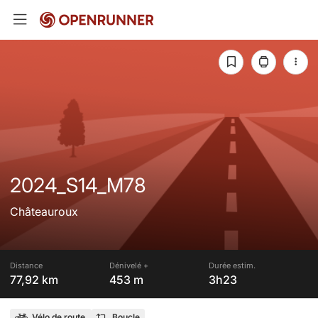
2024_S14_M78
Châteauroux
Distance
Dénivelé +
Durée estim.
77,92 km
453 m
3h23
Vélo de route
Boucle