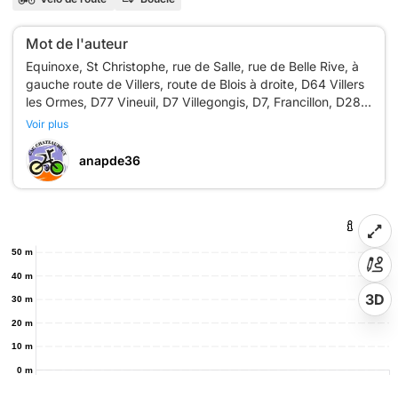
Mot de l'auteur
Equinoxe, St Christophe, rue de Salle, rue de Belle Rive, à
gauche route de Villers, route de Blois à droite, D64 Villers
les Ormes, D77 Vineuil, D7 Villegongis, D7, Francillon, D28 à
gauche St Martin de Lamps, D7 Frédille, D15,
Voir plus
Pellevoisin,,Argy, à gauche D63 Villours, Fouillerau,
anapde36
50 m
40 m
3D
30 m
20 m
10 m
0 m