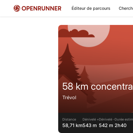
Éditeur de parcours
Cherch
58 km concentra
Trévol
Distance
Dénivelé +
Dénivelé -
Durée estim
58,71 km
543 m
542 m
2h40