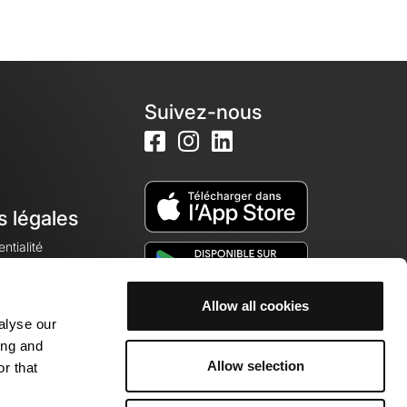
Suivez-nous
s légales
ntialité
Allow all cookies
alyse our
okies
ing and
Allow selection
r that