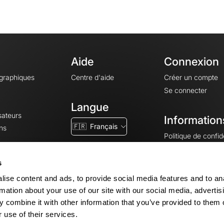
Aide
Connexion
ographiques
Centre d'aide
Créer un compte
Se connecter
Langue
sateurs
Information
🇫🇷
Français
ns
Politique de confide
CGV
CGU
s
Mentions légales
ise content and ads, to provide social media features and to an
Paramètres des co
rmation about your use of our site with our social media, advertis
 combine it with other information that you’ve provided to them o
 use of their services.