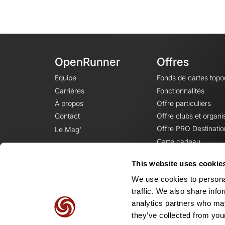
OpenRunner
Offres
Equipe
Fonds de cartes top
Carrières
Fonctionnalités
À propos
Offre particuliers
Contact
Offre clubs et organi
Offre PRO Destinatio
Le Mag'
Carte cadeau
This website uses cookie
We use cookies to personal
traffic. We also share info
analytics partners who may
they’ve collected from your