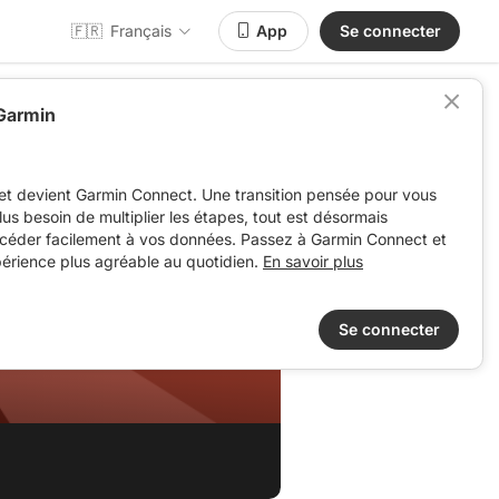
🇫🇷
Français
App
Se connecter
 Garmin
et devient Garmin Connect. Une transition pensée pour vous
 plus besoin de multiplier les étapes, tout est désormais
ccéder facilement à vos données. Passez à Garmin Connect et
périence plus agréable au quotidien.
En savoir plus
Se connecter