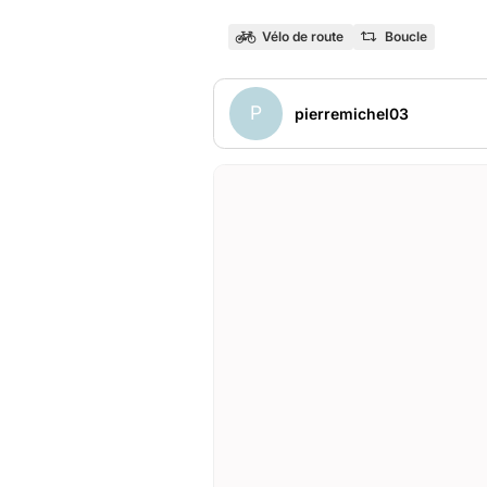
Vélo de route
Boucle
P
pierremichel03