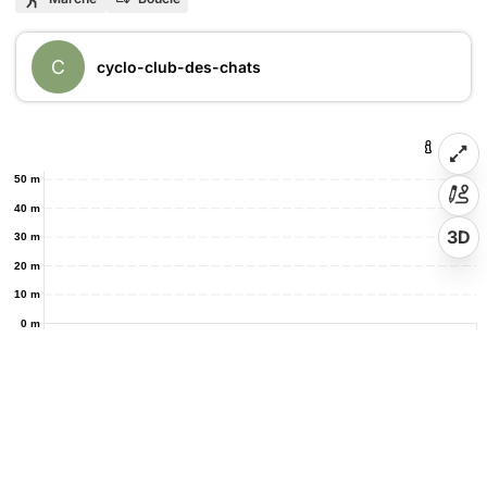
C
cyclo-club-des-chats
50 m
40 m
3D
30 m
20 m
10 m
0 m