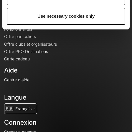
Le Mag'
Offres
Use necessary cookies only
Fonds de cartes topographiques
Fonctionnalités
Offre particuliers
Offre clubs et organisateurs
Offre PRO Destinations
Carte cadeau
Aide
Centre d'aide
Langue
🇫🇷
Français
Connexion
Créer un compte