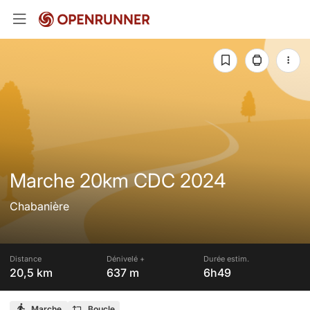
Marche 20km CDC 2024
Chabanière
Distance
Dénivelé +
Durée estim.
20,5 km
637 m
6h49
Marche
Boucle