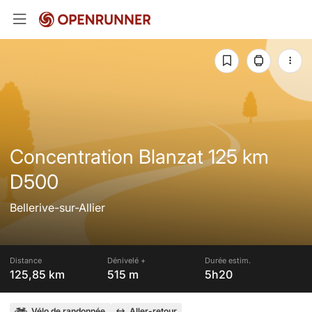
Concentration Blanzat 125 km
D500
Bellerive-sur-Allier
Distance
Dénivelé +
Durée estim.
125,85 km
515 m
5h20
Vélo de randonnée
Aller-retour