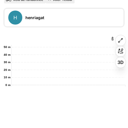
H
henriagat
50 m
40 m
3D
30 m
20 m
10 m
0 m