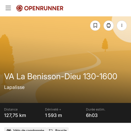
VA La Benisson-Dieu 130-1600
Lapalisse
Distance
Dénivelé +
Durée estim.
127,75 km
1 593 m
6h03
Vélo de randonnée
Boucle