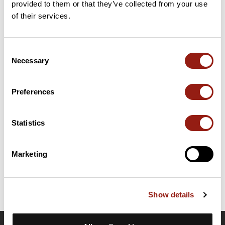
provided to them or that they’ve collected from your use
33 km
Col de la Croix du Sud
763 m
of their services.
Cols extraits du catalogue du Club des Cent Cols
Consent
Necessary
Selection
Résumé
Découvrez ce parcours de vélo de 127,7 km à proximité de
Lapalisse. Ce parcours emprunte 117,8 km de routes. Il présente
Preferences
une ascension cumulée de plus de 1590m. Prévoyez environ 6
heures et 3 minutes pour réaliser ce parcours.
Statistics
Date de création du parcours: 3 avril 2024 à 09:43:51.
Dernière modification de la fiche parcours: 5 avril 2024 à 08:56:59.
Marketing
Identifiant du parcours: 18667548
Show details