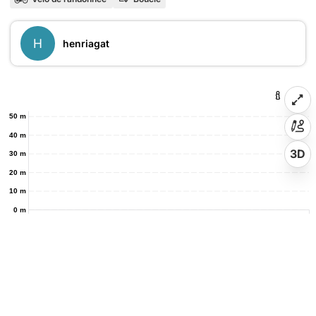
H
henriagat
50 m
40 m
3D
30 m
20 m
10 m
0 m