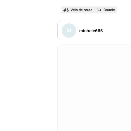
Vélo de route
Boucle
M
michele665