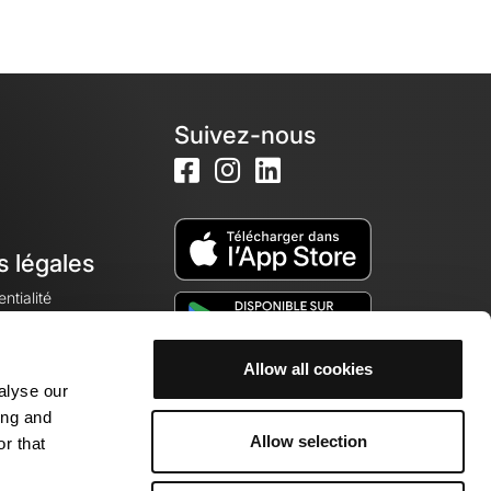
Suivez-nous
s légales
ntialité
Allow all cookies
alyse our
okies
ing and
Allow selection
r that