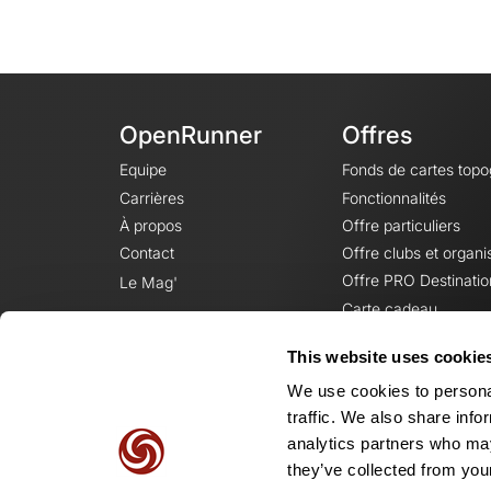
OpenRunner
Offres
Equipe
Fonds de cartes top
Carrières
Fonctionnalités
À propos
Offre particuliers
Contact
Offre clubs et organi
Offre PRO Destinatio
Le Mag'
Carte cadeau
This website uses cookie
We use cookies to personal
traffic. We also share info
analytics partners who may
they’ve collected from your