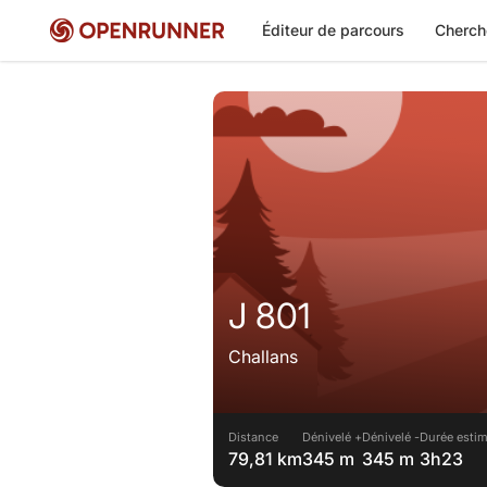
Éditeur de parcours
Cherch
J 801
Challans
Distance
Dénivelé +
Dénivelé -
Durée estim
79,81 km
345 m
345 m
3h23