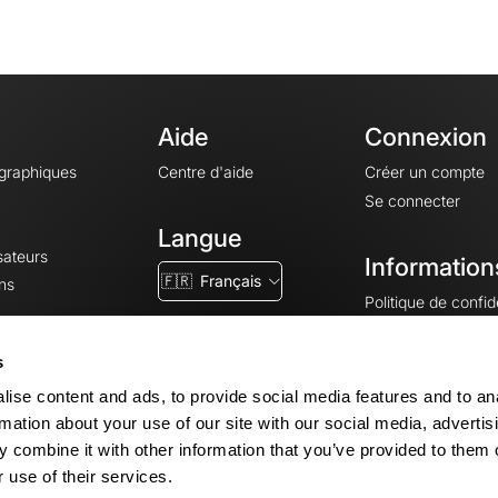
Aide
Connexion
ographiques
Centre d'aide
Créer un compte
Se connecter
Langue
sateurs
Information
🇫🇷
Français
ns
Politique de confide
CGV
CGU
s
Mentions légales
ise content and ads, to provide social media features and to an
Paramètres des co
rmation about your use of our site with our social media, advertis
 combine it with other information that you’ve provided to them o
 use of their services.