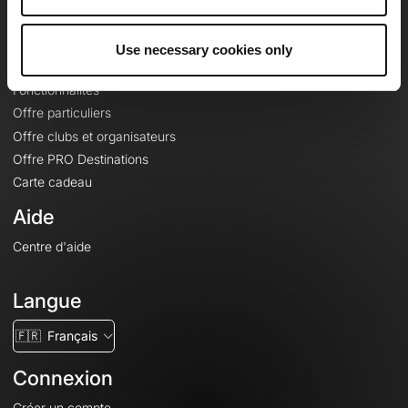
Le Mag'
Offres
Use necessary cookies only
Fonds de cartes topographiques
Fonctionnalités
Offre particuliers
Offre clubs et organisateurs
Offre PRO Destinations
Carte cadeau
Aide
Centre d'aide
Langue
🇫🇷
Français
Connexion
Créer un compte