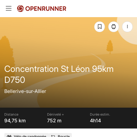
Concentration St Léon 95km
D750
Bellerive-sur-Allier
Distance
Dénivelé +
Durée estim.
94,75 km
752 m
4h14
Vélo de randonnée
Boucle