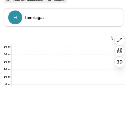
H
henriagat
50 m
40 m
3D
30 m
20 m
10 m
0 m