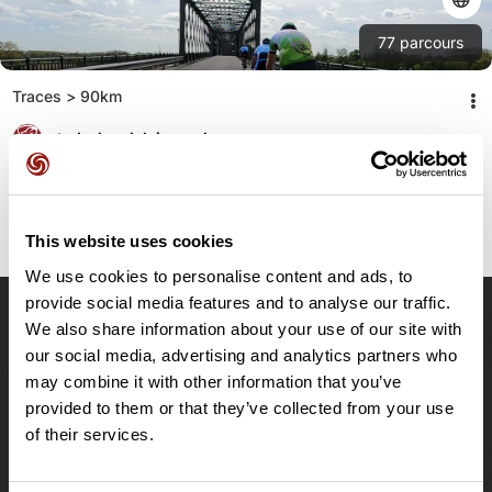
77
parcours
Traces > 90km
stade-bordelais-cyclo
This website uses cookies
We use cookies to personalise content and ads, to
provide social media features and to analyse our traffic.
We also share information about your use of our site with
OpenRunner
our social media, advertising and analytics partners who
Equipe
may combine it with other information that you’ve
Carrières
provided to them or that they’ve collected from your use
À propos
of their services.
Contact
Le Mag'