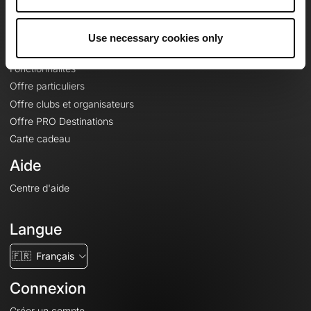
Le Mag'
Offres
Use necessary cookies only
Fonds de cartes topographiques
Fonctionnalités
Offre particuliers
Offre clubs et organisateurs
Offre PRO Destinations
Carte cadeau
Aide
Centre d'aide
Langue
🇫🇷
Français
Connexion
Créer un compte