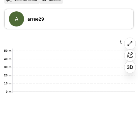
A
arree29
50 m
40 m
3D
30 m
20 m
10 m
0 m