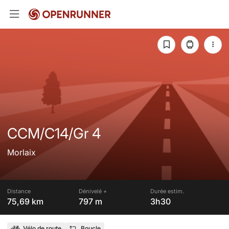
CCM/C14/Gr 4
Morlaix
Distance
Dénivelé +
Durée estim.
75,69 km
797 m
3h30
Vélo de route
Boucle