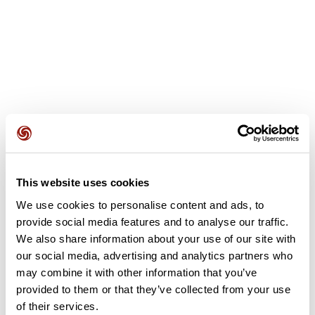
Avis des utilisateurs
Voir tous les avis
5,0
•
1 avis
21 juil. 2024
This website uses cookies
Parfait
We use cookies to personalise content and ads, to
provide social media features and to analyse our traffic.
N
nathalie86179
We also share information about your use of our site with
our social media, advertising and analytics partners who
may combine it with other information that you’ve
Ajouter un avis
provided to them or that they’ve collected from your use
of their services.