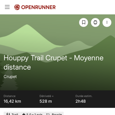
Houppy Trail Crupet - Moyenne
distance
Crupet
Distance
Dénivelé +
Durée estim.
16,42 km
528 m
2h48
Trail
5,0
•
1 avis
Boucle