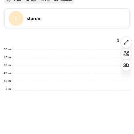
S
stprom
50 m
40 m
3D
30 m
20 m
10 m
0 m