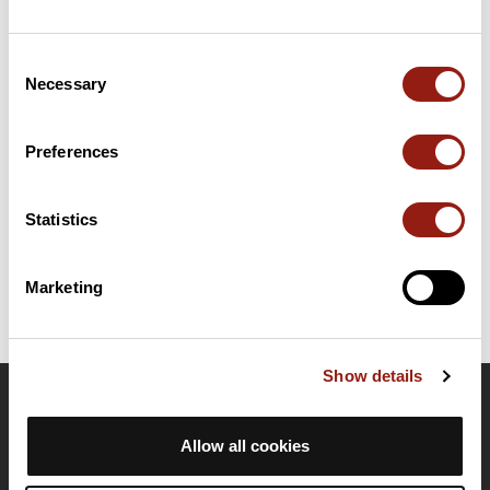
Résumé
Découvrez ce parcours de trail de 16,4 km à proximité de
Consent
Crupet. Ce parcours emprunte 6,9 km de chemins et 6,2 km de
Necessary
Selection
pistes forestières. Il présente une ascension cumulée de plus de
520m. Prévoyez environ 2 heures et 48 minutes pour réaliser ce
parcours.
Preferences
Date de création du parcours: 18 avril 2024 à 11:46:36.
Statistics
Dernière modification de la fiche parcours: 21 juillet 2024 à 15:16:57.
Identifiant du parcours: 18776085
Marketing
Show details
OpenRunner
Allow all cookies
Equipe
Carrières