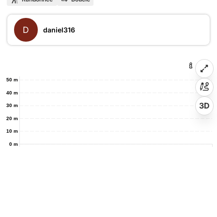
D
daniel316
50 m
40 m
3D
30 m
20 m
10 m
0 m