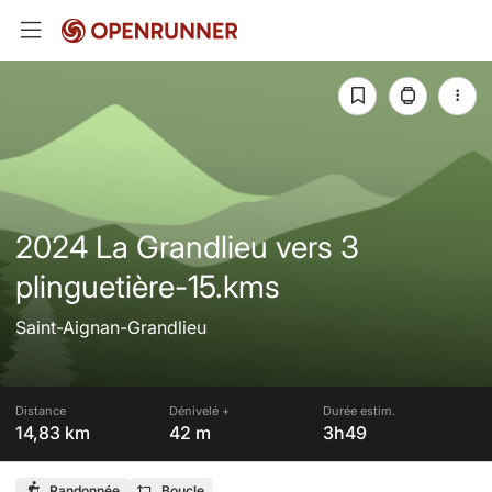
2024 La Grandlieu vers 3
plinguetière-15.kms
Saint-Aignan-Grandlieu
Distance
Dénivelé +
Durée estim.
14,83 km
42 m
3h49
Randonnée
Boucle