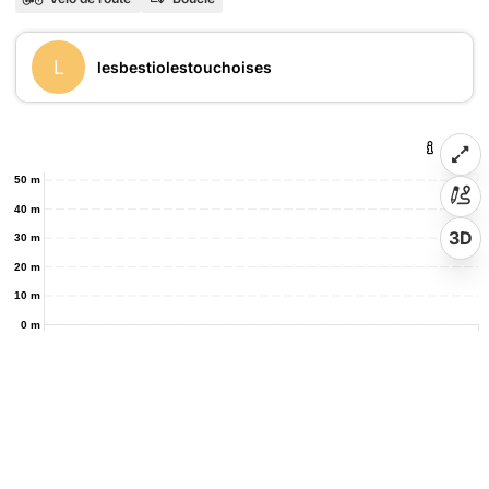
L
lesbestiolestouchoises
50 m
40 m
3D
30 m
20 m
10 m
0 m