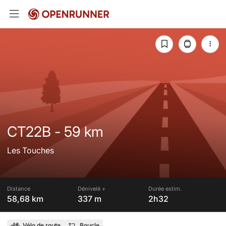
CT22B - 59 km
Les Touches
Distance
Dénivelé +
Durée estim.
58,68 km
337 m
2h32
Vélo de route
Boucle