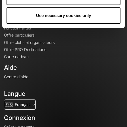
Le Mag'
Offres
Use necessary cookies only
Fonds de cartes topographiques
Fonctionnalités
Offre particuliers
Offre clubs et organisateurs
Offre PRO Destinations
Carte cadeau
Aide
Centre d'aide
Langue
🇫🇷
Français
Connexion
Créer un compte