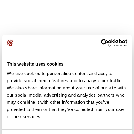
Avis des utilisateurs
This website uses cookies
Soyez le premier à ajouter un avis !
We use cookies to personalise content and ads, to
provide social media features and to analyse our traffic.
We also share information about your use of our site with
our social media, advertising and analytics partners who
Ajouter un avis
may combine it with other information that you’ve
provided to them or that they’ve collected from your use
of their services.
Résumé
Découvrez ce parcours de marche de 11 km qui débute à Clichy