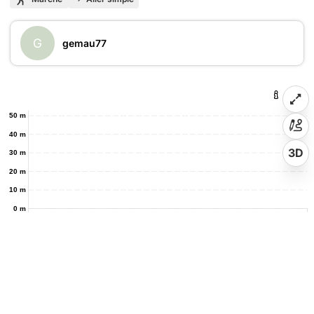
G
gemau77
50 m
40 m
3D
30 m
20 m
10 m
0 m