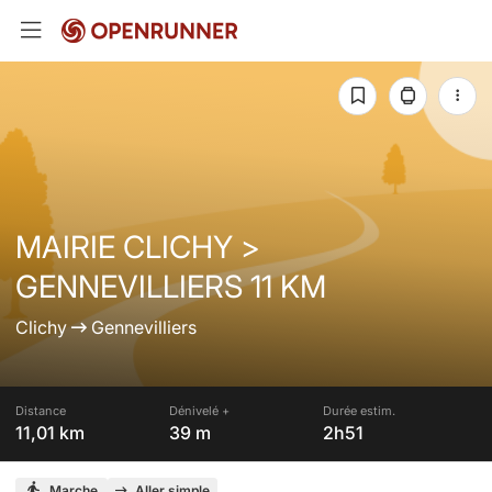
MAIRIE CLICHY >
GENNEVILLIERS 11 KM
Clichy
Gennevilliers
Distance
Dénivelé +
Durée estim.
11,01 km
39 m
2h51
Marche
Aller simple